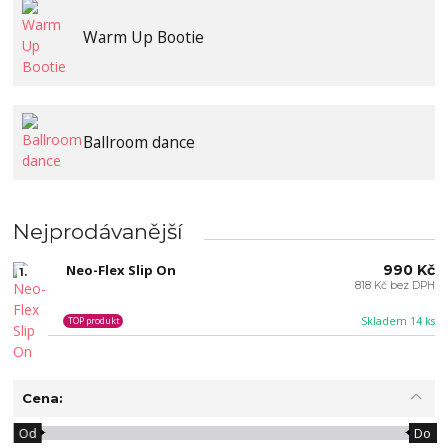
Warm Up Bootie
Ballroom dance
Nejprodávanější
Neo-Flex Slip On
990 Kč
1.
818 Kč bez DPH
Skladem 14 ks
TOP produkt
Cena:
Od
Do