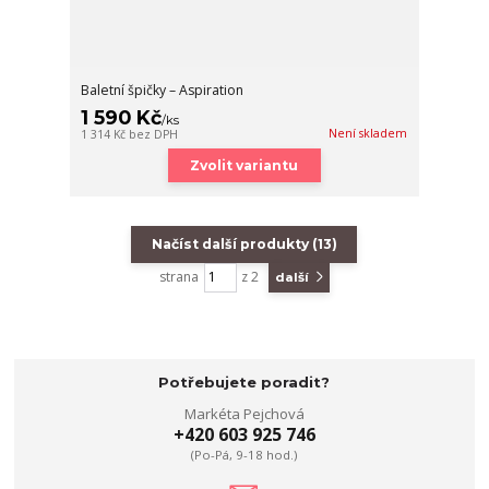
Baletní špičky – Aspiration
1 590 Kč
/
ks
Není skladem
1 314 Kč
bez DPH
Zvolit variantu
Načíst další produkty (13)
strana
z 2
další
Potřebujete poradit?
Markéta Pejchová
+420 603 925 746
(Po-Pá, 9-18 hod.)