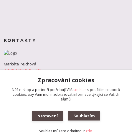
KONTAKTY
Markéta Pejchová
+420 603 925 746
(Po-Pá, 9-18 hod.)
Zpracování cookies
info@s-dance.cz
Náš e-shop a partneři potřebují Váš
souhlas
s použitím souborů
cookies, aby Vám mohli zobrazovat informace týkající se Vašich
zájmů.
Nastavení
Souhlasím
Souhlas můžete odmítnout
zde
.