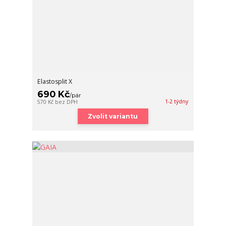
Elastosplit X
690 Kč
/
pár
1-2 týdny
570 Kč
bez DPH
Zvolit variantu