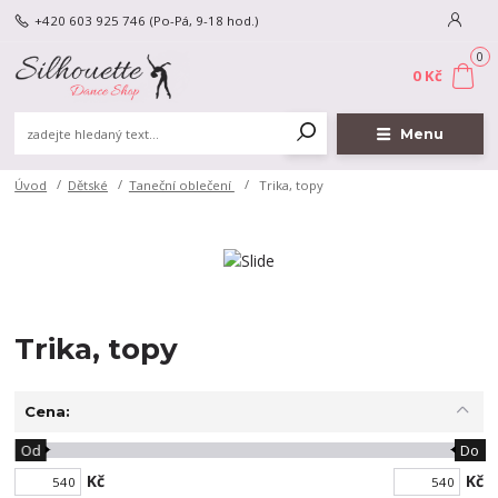
+420 603 925 746
(Po-Pá, 9-18 hod.)
0
0 Kč
Menu
Úvod
Dětské
Taneční oblečení
Trika, topy
Trika, topy
Cena:
Od
Do
Kč
Kč