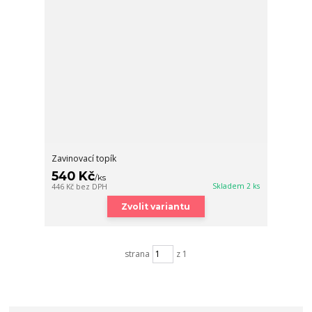
Zavinovací topík
540 Kč
/
ks
Skladem 2 ks
446 Kč
bez DPH
Zvolit variantu
strana
z 1