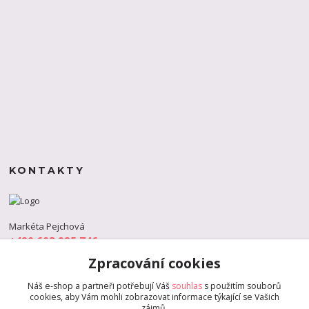
KONTAKTY
Markéta Pejchová
+420 603 925 746
(Po-Pá, 9-18 hod.)
Zpracování cookies
info@s-dance.cz
Náš e-shop a partneři potřebují Váš
souhlas
s použitím souborů
cookies, aby Vám mohli zobrazovat informace týkající se Vašich
zájmů.