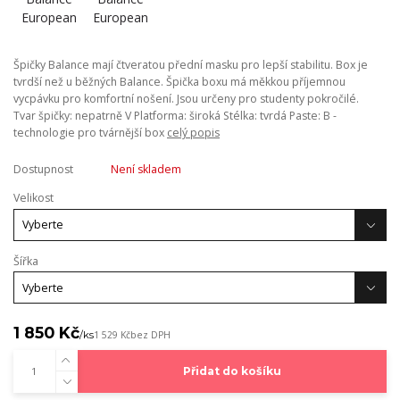
Špičky Balance mají čtveratou přední masku pro lepší stabilitu. Box je
tvrdší než u běžných Balance. Špička boxu má měkkou příjemnou
vycpávku pro komfortní nošení. Jsou určeny pro studenty pokročilé.
Tvar špičky: nepatrně V Platforma: široká Stélka: tvrdá Paste: B -
technologie pro tvárnější box
celý popis
Dostupnost
Není skladem
Velikost
Šířka
1 850 Kč
/
ks
1 529 Kč
bez DPH
Přidat do košíku