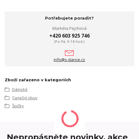
Potřebujete poradit?
Markéta Pejchová
+420 603 925 746
(Po-Pá, 9-18 hod.)
info@s-dance.cz
Zboží zařazeno v kategoriích
Dámské
Taneční obuv
Špičky
Nepropásněte novinky, akce