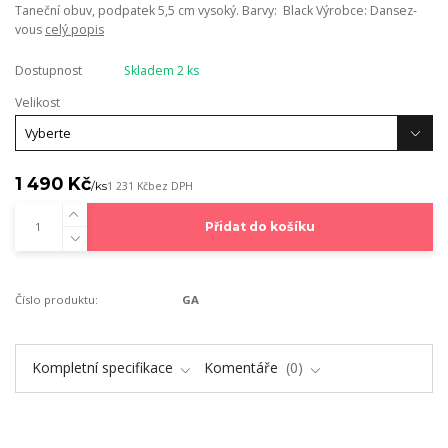
Taneční obuv, podpatek 5,5 cm vysoký. Barvy: Black Výrobce: Dansez-
vous
celý popis
Dostupnost
Skladem 2 ks
Velikost
1 490 Kč
/
ks
1 231 Kč
bez DPH
Přidat do košíku
Číslo produktu:
GA
Kompletní specifikace
Komentáře
0