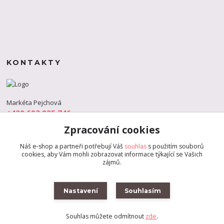
KONTAKTY
Markéta Pejchová
+420 603 925 746
(Po-Pá, 9-18 hod.)
Zpracování cookies
info@s-dance.cz
Náš e-shop a partneři potřebují Váš
souhlas
s použitím souborů
cookies, aby Vám mohli zobrazovat informace týkající se Vašich
zájmů.
Nastavení
Souhlasím
Souhlas můžete odmítnout
zde
.
Vytvořeno na
Eshop-rychle.cz