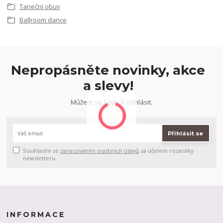
Taneční obuv
Ballroom dance
Nepropásněte novinky, akce
a slevy!
Můžete se kdykoli odhlásit.
Přihlásit se
Souhlasím se
zpracováním osobních údajů
za účelem rozesílky
newsletteru.
INFORMACE