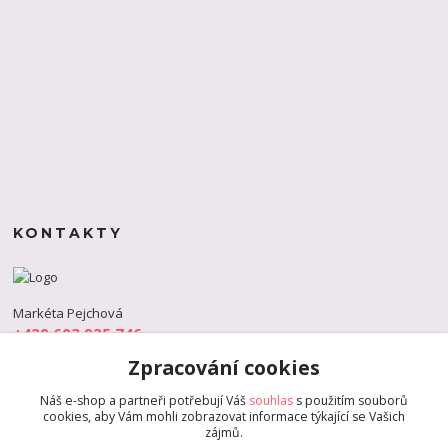
KONTAKTY
Markéta Pejchová
+420 603 925 746
(Po-Pá, 9-18 hod.)
Zpracování cookies
info@s-dance.cz
Náš e-shop a partneři potřebují Váš
souhlas
s použitím souborů
cookies, aby Vám mohli zobrazovat informace týkající se Vašich
zájmů.