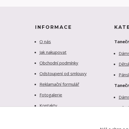
INFORMACE
KAT
O nás
Tanečn
Jak nakupovat
Dám
Obchodní podmínky
Děts
Odstoupení od smlouvy
Páns
Reklamační formulář
Tanečn
Fotogalerie
Dám
Kontakty
Děts
Ochrana soukromí
Páns