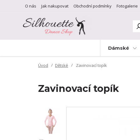
O nás
Jak nakupovat
Obchodní podmínky
Fotogalerie
Dámské
Úvod
Dětské
Zavinovací topík
Zavinovací topík