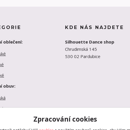
EGORIE
KDE NÁS NAJDETE
í oblečení:
Silhouette Dance shop
Chrudimská 145
ské
530 02 Pardubice
ké
ké
í obuv:
ská
ká
Zpracování cookies
ká