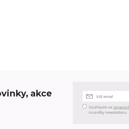
vinky, akce
Souhlasím se
zpracová
rozesílky newsletteru.