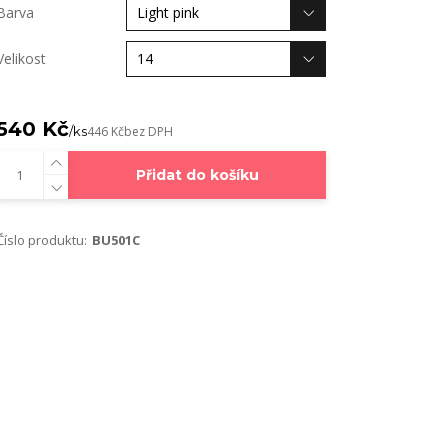
Barva
Velikost
540 Kč
/
ks
446 Kč
bez DPH
Přidat do košíku
Číslo produktu:
BU501C