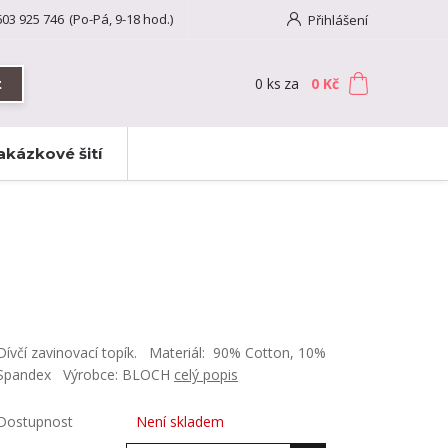
603 925 746
(Po-Pá, 9-18 hod.)
Přihlášení
0
ks
za
0 Kč
t
akázkové šití
Dívčí zavinovací topík. Materiál: 90% Cotton, 10%
Spandex Výrobce: BLOCH
celý popis
Dostupnost
Není skladem