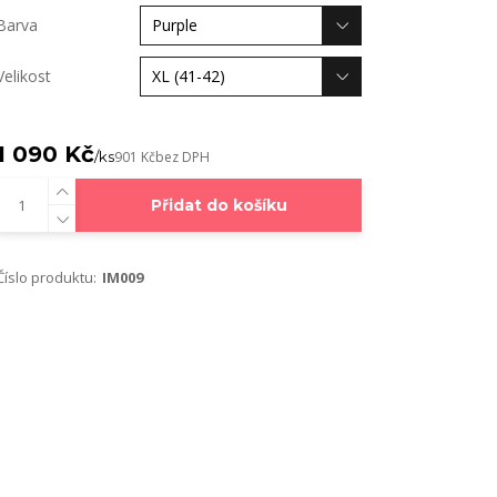
Barva
Velikost
1 090 Kč
/
ks
901 Kč
bez DPH
Přidat do košíku
Číslo produktu:
IM009