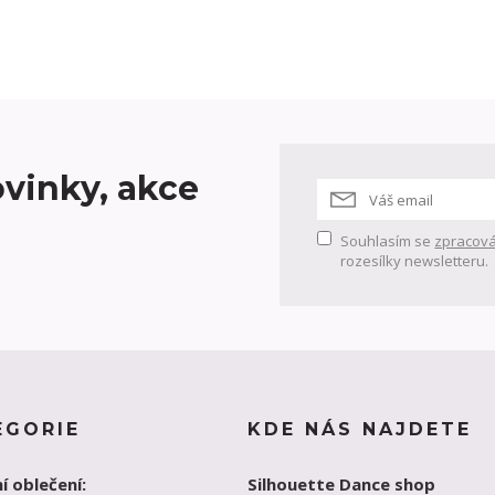
vinky, akce
Souhlasím se
zpracová
rozesílky newsletteru.
EGORIE
KDE NÁS NAJDETE
í oblečení:
Silhouette Dance shop