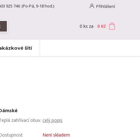
603 925 746
(Po-Pá, 9-18 hod.)
Přihlášení
0
ks
za
0 Kč
t
akázkové šití
Dámské
Teplá zahřívací obuv.
celý popis
Dostupnost
Není skladem