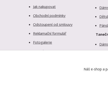
Jak nakupovat
Dám
Obchodní podmínky
Děts
Odstoupení od smlouvy
Páns
Reklamační formulář
Tanečn
Fotogalerie
Dám
Kontakty
Děts
Ochrana soukromí
Páns
Náš e-shop a pa