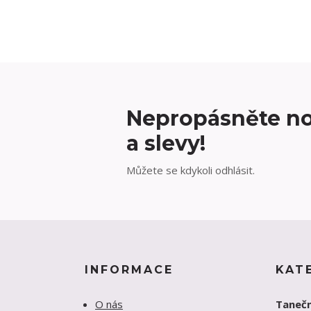
Nepropásněte no
a slevy!
Můžete se kdykoli odhlásit.
INFORMACE
KAT
O nás
Tanečn