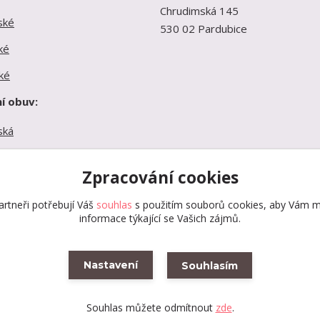
Chrudimská 145
ské
530 02 Pardubice
ké
ké
í obuv:
ská
ká
Zpracování cookies
ká
rtneři potřebují Váš
souhlas
s použitím souborů cookies, aby Vám m
informace týkající se Vašich zájmů.
Nastavení
Souhlasím
Vytvořeno na
Eshop-rychle.cz
Souhlas můžete odmítnout
zde
.