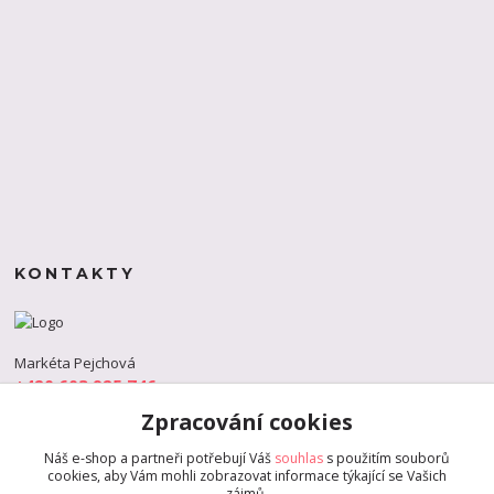
KONTAKTY
Markéta Pejchová
+420 603 925 746
(Po-Pá, 9-18 hod.)
Zpracování cookies
info@s-dance.cz
Náš e-shop a partneři potřebují Váš
souhlas
s použitím souborů
cookies, aby Vám mohli zobrazovat informace týkající se Vašich
zájmů.