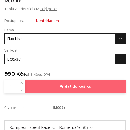
Dětské
Teplá zahřívací obuv.
celý popis
Dostupnost
Není skladem
Barva
Velikost
990 Kč
/
ks
818 Kč
bez DPH
Přidat do košíku
Číslo produktu:
IM009k
Kompletní specifikace
Komentáře
0