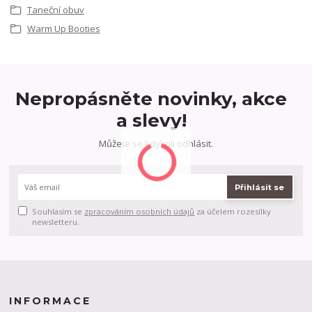
Taneční obuv
Warm Up Booties
Nepropásněte novinky, akce
a slevy!
Můžete se kdykoli odhlásit.
Přihlásit se
Souhlasím se
zpracováním osobních údajů
za účelem rozesílky
newsletteru.
INFORMACE