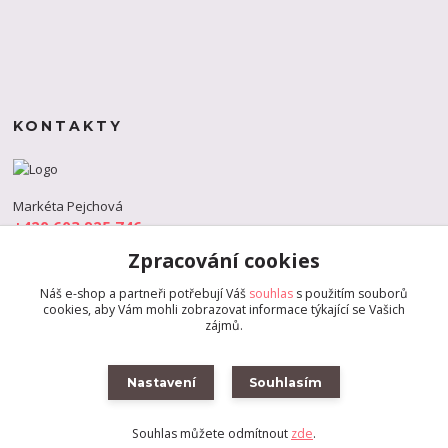
KONTAKTY
Markéta Pejchová
+420 603 925 746
(Po-Pá, 9-18 hod.)
Zpracování cookies
info@s-dance.cz
Náš e-shop a partneři potřebují Váš
souhlas
s použitím souborů
cookies, aby Vám mohli zobrazovat informace týkající se Vašich
zájmů.
Nastavení
Souhlasím
Souhlas můžete odmítnout
zde
.
Vytvořeno na
Eshop-rychle.cz