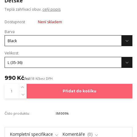
Dětské
Teplá zahřívací obuv.
celý popis
Dostupnost
Není skladem
Barva
Velikost
990 Kč
/
ks
818 Kč
bez DPH
Přidat do košíku
Číslo produktu:
IM009k
Kompletní specifikace
Komentáře
0