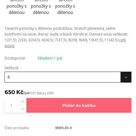
Taneční ponožky s dělenou podrážkou. Stretch pletenina, velmi
komfortní na noze. Barvy: nude a black Výrobce: Dansez-vous velikosti:
1(31,5), 2(33), 3(34,5), 6(36,5), 7(37,5), 8(39), 9(40), 10(41,5), 11(42,5)
celý
popis
Dostupnost
Skladem 1 pár
Velikost
650 Kč
/
pár
537 Kč
bez DPH
Přidat do košíku
Číslo produktu:
MM520-4