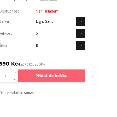
Dostupnost
Není skladem
Barva
Velikost
Šířka
690 Kč
/
ks
570 Kč
bez DPH
Přidat do košíku
Číslo produktu:
S0625L