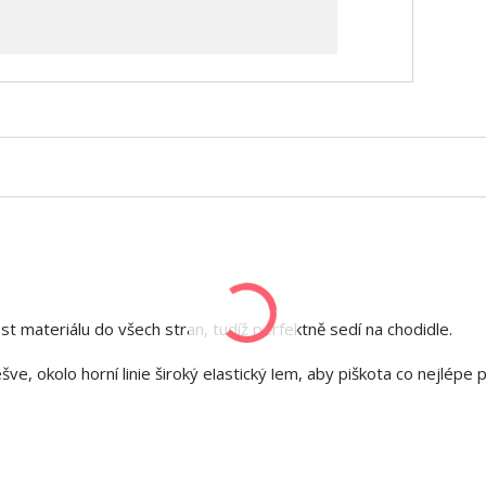
t materiálu do všech stran, tudíž perfektně sedí na chodidle.
šve, okolo horní linie široký elastický lem, aby piškota co nejlépe př