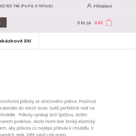
603 925 746
(Po-Pá, 9-18 hod.)
Přihlášení
0
ks
za
0 Kč
t
akázkové šití
Komfortní piškoty ze strečového plátna. Pružnost
materiálu do všech stran, tudíž perfektně sedí na
chodidle. Piškoty vynikají širší špičkou, širším
tvarem podešve, okolo horní linie široký elastický
lem, aby piškota co nejlépe přilnula k chodidlu. V
barvách: pink, light sand
celý popis