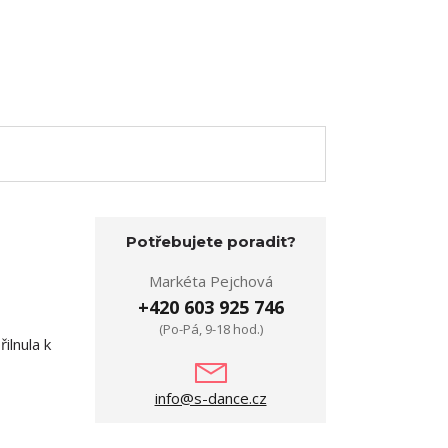
Potřebujete poradit?
Markéta Pejchová
+420 603 925 746
(Po-Pá, 9-18 hod.)
ilnula k
info@s-dance.cz