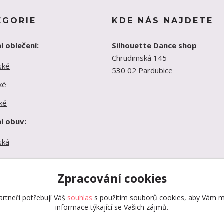
EGORIE
KDE NÁS NAJDETE
í oblečení:
Silhouette Dance shop
Chrudimská 145
ské
530 02 Pardubice
ké
ké
í obuv:
ská
ká
Zpracování cookies
ká
rtneři potřebují Váš
souhlas
s použitím souborů cookies, aby Vám m
informace týkající se Vašich zájmů.