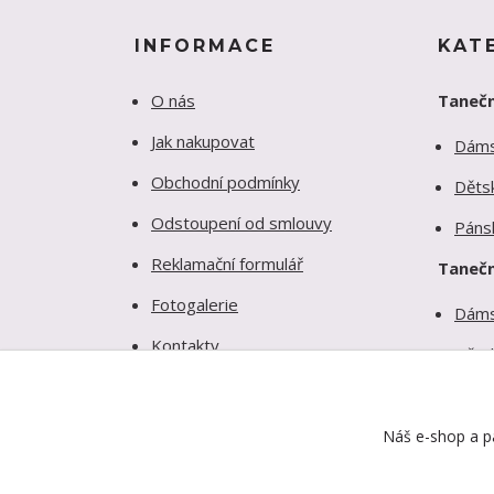
INFORMACE
KAT
O nás
Tanečn
Jak nakupovat
Dám
Obchodní podmínky
Děts
Odstoupení od smlouvy
Páns
Reklamační formulář
Tanečn
Fotogalerie
Dám
Kontakty
Děts
Ochrana soukromí
Páns
Náš e-shop a pa