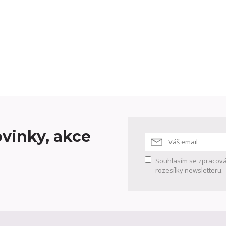
vinky, akce
Souhlasím se
zpracová
rozesílky newsletteru.