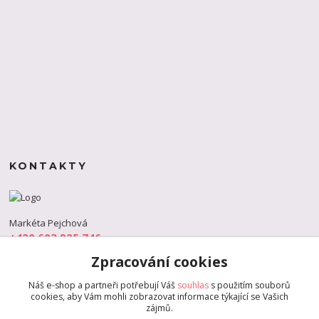
KONTAKTY
Markéta Pejchová
+420 603 925 746
(Po-Pá, 9-18 hod.)
Zpracování cookies
info@s-dance.cz
Náš e-shop a partneři potřebují Váš
souhlas
s použitím souborů
cookies, aby Vám mohli zobrazovat informace týkající se Vašich
zájmů.