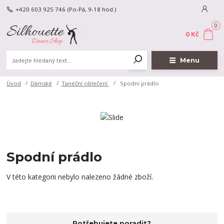
+420 603 925 746
(Po-Pá, 9-18 hod.)
0
0 Kč
Menu
Úvod
Dámské
Taneční oblečení
Spodní prádlo
Spodní prádlo
V této kategorii nebylo nalezeno žádné zboží.
Potřebujete poradit?