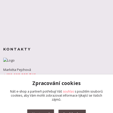
KONTAKTY
Markéta Pejchová
+420 603 925 746
(Po-Pá, 9-18 hod.)
Zpracování cookies
info@s-dance.cz
Náš e-shop a partneři potřebují Váš
souhlas
s použitím souborů
cookies, aby Vám mohli zobrazovat informace týkající se Vašich
zájmů.