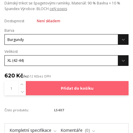
Dámský trikot se špagetovými ramínky. Materiál: 90 % Bavlna + 10 %
Spandex Výrobce: BLOCH
celý popis
Dostupnost
Není skladem
Barva
Velikost
620 Kč
/
ks
512 Kč
bez DPH
Přidat do košíku
Číslo produktu:
L5407
Kompletní specifikace
Komentáře
0