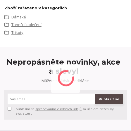
Zboží zařazeno v kategoriích
Dámské
Taneční oblečení
Trikoty
Nepropásněte novinky, akce
a slevy!
Můžete se kdykoli odhlásit.
Přihlásit se
Souhlasím se
zpracováním osobních údajů
za účelem rozesílky
newsletteru.