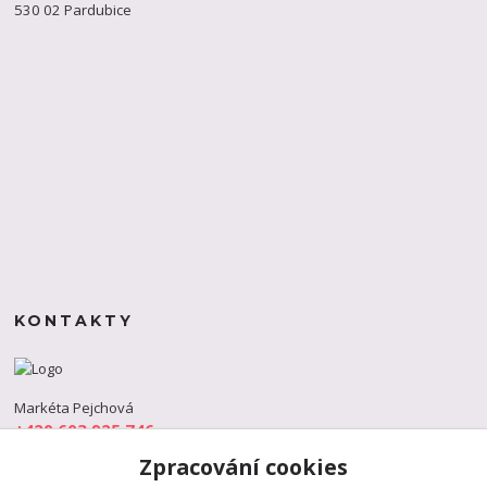
530 02 Pardubice
KONTAKTY
Markéta Pejchová
+420 603 925 746
(Po-Pá, 9-18 hod.)
Zpracování cookies