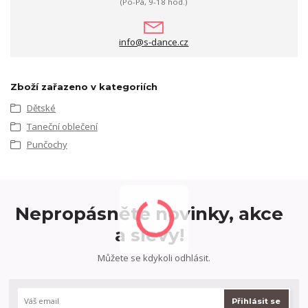
(Po-Pá, 9-18 hod.)
info@s-dance.cz
Zboží zařazeno v kategoriích
Dětské
Taneční oblečení
Punčochy
Nepropásněte novinky, akce
a slevy!
Můžete se kdykoli odhlásit.
Přihlásit se