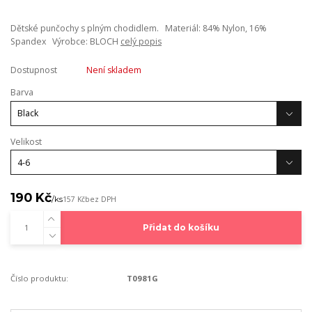
Dětské punčochy s plným chodidlem. Materiál: 84% Nylon, 16%
Spandex Výrobce: BLOCH
celý popis
Dostupnost
Není skladem
Barva
Velikost
190 Kč
/
ks
157 Kč
bez DPH
Přidat do košíku
Číslo produktu:
T0981G