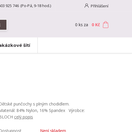
603 925 746
(Po-Pá, 9-18 hod.)
Přihlášení
0
ks
za
0 Kč
t
akázkové šití
Dětské punčochy s plným chodidlem.
Materiál: 84% Nylon, 16% Spandex Výrobce:
BLOCH
celý popis
Dostupnost
Není skladem