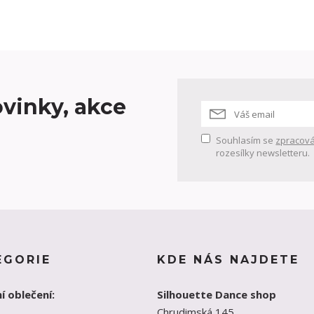
vinky, akce
Souhlasím se
zpracová
rozesílky newsletteru.
EGORIE
KDE NÁS NAJDETE
í oblečení:
Silhouette Dance shop
Chrudimská 145