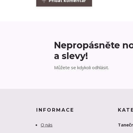
Přidat komentář
Nepropásněte no
a slevy!
Můžete se kdykoli odhlásit.
INFORMACE
KAT
O nás
Tanečn