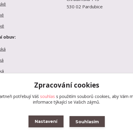
ské
530 02 Pardubice
ké
ké
í obuv:
ská
ká
ká
Zpracování cookies
rtneři potřebují Váš
souhlas
s použitím souborů cookies, aby Vám m
informace týkající se Vašich zájmů.
Vytvořeno na
Eshop-rychle.cz
Nastavení
Souhlasím