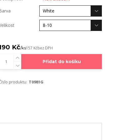
Barva
Velikost
190 Kč
/
ks
157 Kč
bez DPH
Přidat do košíku
Číslo produktu:
T0981G