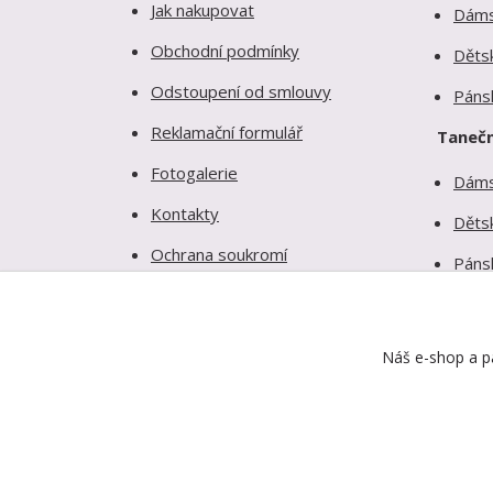
Jak nakupovat
Dám
Obchodní podmínky
Děts
Odstoupení od smlouvy
Páns
Reklamační formulář
Tanečn
Fotogalerie
Dám
Kontakty
Děts
Ochrana soukromí
Páns
Náš e-shop a pa