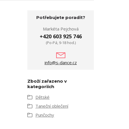
Potřebujete poradit?
Markéta Pejchová
+420 603 925 746
(Po-Pá, 9-18 hod.)
info@s-dance.cz
Zboží zařazeno v
kategoriích
Dětské
Taneční oblečení
Punčochy