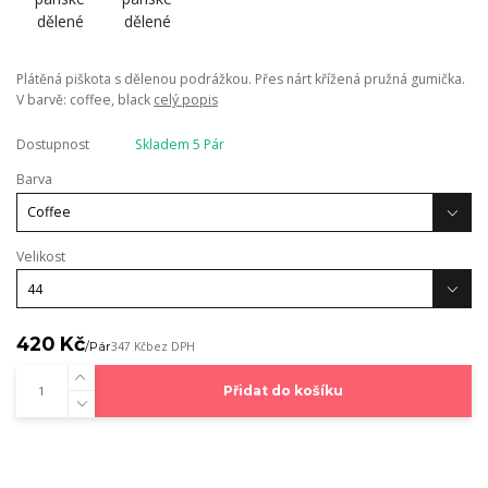
Plátěná piškota s dělenou podrážkou. Přes nárt křížená pružná gumička.
V barvě: coffee, black
celý popis
Dostupnost
Skladem 5 Pár
Barva
Velikost
420 Kč
/
Pár
347 Kč
bez DPH
Přidat do košíku