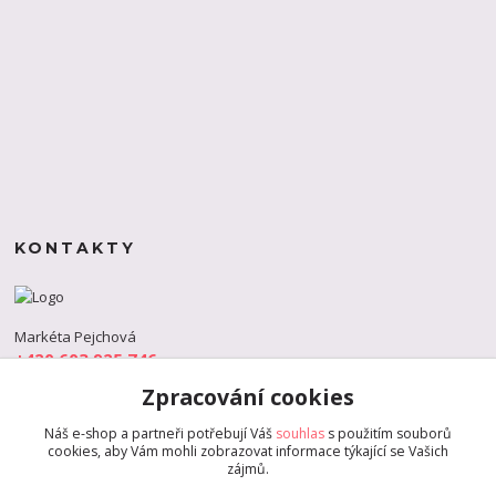
KONTAKTY
Markéta Pejchová
+420 603 925 746
(Po-Pá, 9-18 hod.)
Zpracování cookies
info@s-dance.cz
Náš e-shop a partneři potřebují Váš
souhlas
s použitím souborů
cookies, aby Vám mohli zobrazovat informace týkající se Vašich
zájmů.