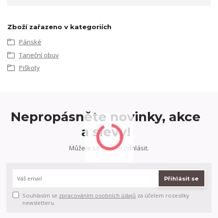
Zboží zařazeno v kategoriích
Pánské
Taneční obuv
Piškoty
Nepropásněte novinky, akce
a slevy!
Můžete se kdykoli odhlásit.
Přihlásit se
Souhlasím se
zpracováním osobních údajů
za účelem rozesílky
newsletteru.