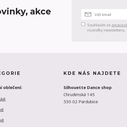
vinky, akce
Souhlasím se
zpracová
rozesílky newsletteru.
EGORIE
KDE NÁS NAJDETE
í oblečení:
Silhouette Dance shop
Chrudimská 145
ské
530 02 Pardubice
ké
ké