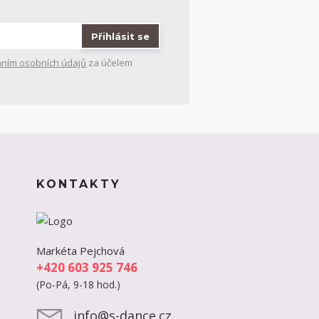
Přihlásit se
ním osobních údajů
za účelem
KONTAKTY
Markéta Pejchová
+420 603 925 746
(Po-Pá, 9-18 hod.)
info@s-dance.cz