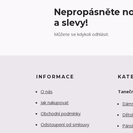
Nepropásněte no
a slevy!
Můžete se kdykoli odhlásit.
INFORMACE
KAT
O nás
Tanečn
Jak nakupovat
Dám
Obchodní podmínky
Děts
Odstoupení od smlouvy
Páns