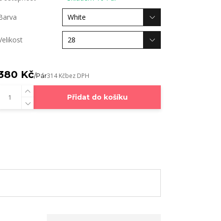
Barva
Velikost
380 Kč
/
Pár
314 Kč
bez DPH
Přidat do košíku