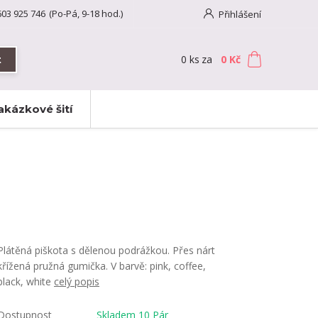
603 925 746
(Po-Pá, 9-18 hod.)
Přihlášení
0
ks
za
0 Kč
t
akázkové šití
Plátěná piškota s dělenou podrážkou. Přes nárt
křížená pružná gumička. V barvě: pink, coffee,
black, white
celý popis
Dostupnost
Skladem 10 Pár