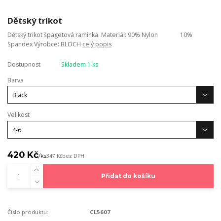
Dětský trikot
Dětský trikot špagetová ramínka. Materiál: 90% Nylon 10%
Spandex Výrobce: BLOCH
celý popis
Dostupnost
Skladem 1 ks
Barva
Velikost
420 Kč
/
ks
347 Kč
bez DPH
Přidat do košíku
Číslo produktu:
CL5607