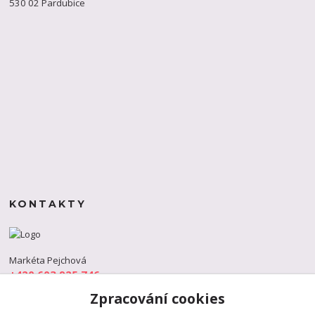
530 02 Pardubice
KONTAKTY
Markéta Pejchová
+420 603 925 746
(Po-Pá, 9-18 hod.)
Zpracování cookies
info@s-dance.cz