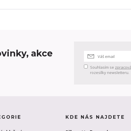
vinky, akce
Souhlasím se
zpracová
rozesílky newsletteru.
EGORIE
KDE NÁS NAJDETE