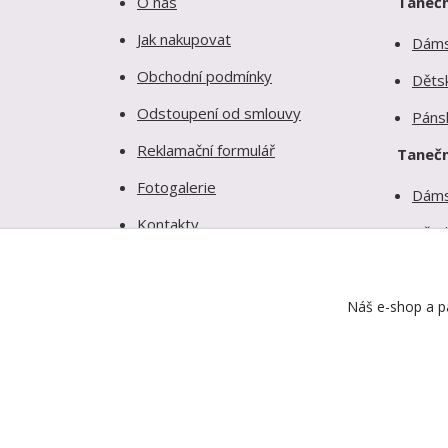
O nás
Tanečn
Jak nakupovat
Dám
Obchodní podmínky
Děts
Odstoupení od smlouvy
Páns
Reklamační formulář
Tanečn
Fotogalerie
Dám
Kontakty
Děts
Ochrana soukromí
Páns
Náš e-shop a pa