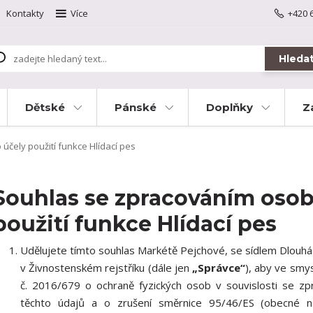
Kontakty
Více
+420 
Hleda
Dětské
Pánské
Doplňky
Z
čely použití funkce Hlídací pes
Souhlas se zpracováním osob
použití funkce Hlídací pes
Udělujete tímto souhlas Markétě Pejchové, se sídlem Dlouh
v Živnostenském rejstříku (dále jen
„Správce“
), aby ve smy
č. 2016/679 o ochraně fyzických osob v souvislosti se z
těchto údajů a o zrušení směrnice 95/46/ES (obecné na