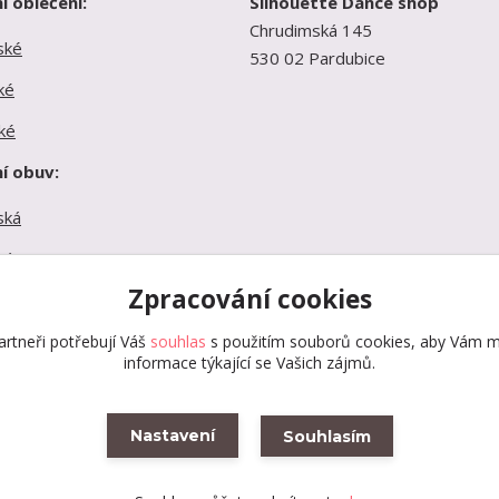
í oblečení:
Silhouette Dance shop
Chrudimská 145
ské
530 02 Pardubice
ké
ké
í obuv:
ská
ká
Zpracování cookies
ká
rtneři potřebují Váš
souhlas
s použitím souborů cookies, aby Vám m
informace týkající se Vašich zájmů.
Nastavení
Souhlasím
Vytvořeno na
Eshop-rychle.cz