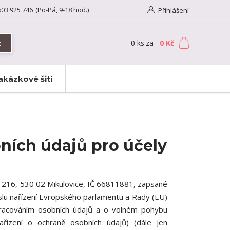
603 925 746
(Po-Pá, 9-18 hod.)
Přihlášení
0
ks
za
0 Kč
t
akázkové šití
ních údajů pro účely
á 216, 530 02 Mikulovice, IČ 66811881, zapsané
slu nařízení Evropského parlamentu a Rady (EU)
pracováním osobních údajů a o volném pohybu
řízení o ochraně osobních údajů) (dále jen