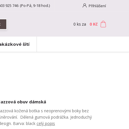
603 925 746
(Po-Pá, 9-18 hod.)
Přihlášení
0
ks
za
0 Kč
t
akázkové šití
Jazzová obuv dámská
Jazzová kožená botka s neoprenovými boky bez
šněrování. Dělená gumová podrážka. Jednoduchý
design. Barva: black
celý popis