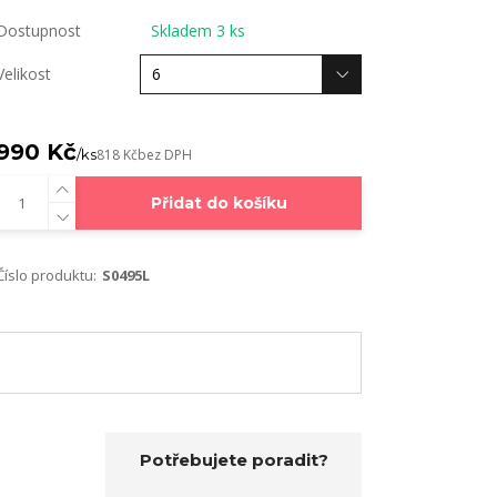
Dostupnost
Skladem 3 ks
Velikost
990 Kč
/
ks
818 Kč
bez DPH
Přidat do košíku
Číslo produktu:
S0495L
Potřebujete poradit?