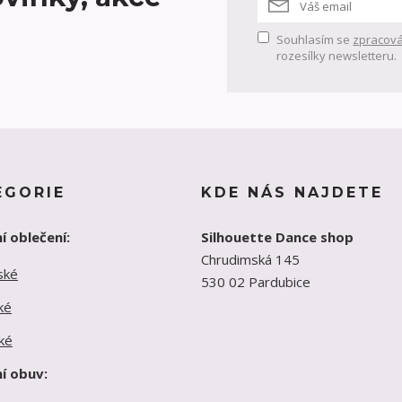
Souhlasím se
zpracová
rozesílky newsletteru.
EGORIE
KDE NÁS NAJDETE
í oblečení:
Silhouette Dance shop
Chrudimská 145
ské
530 02 Pardubice
ké
ké
í obuv: