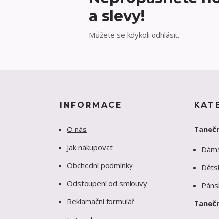
a slevy!
Můžete se kdykoli odhlásit.
INFORMACE
KAT
O nás
Tanečn
Jak nakupovat
Dám
Obchodní podmínky
Děts
Odstoupení od smlouvy
Páns
Reklamační formulář
Tanečn