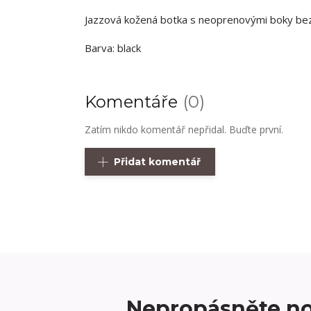
Jazzová kožená botka s neoprenovými boky bez
Barva: black
Komentáře
0
Zatím nikdo komentář nepřidal. Buďte první.
Přidat komentář
Nepropásněte no