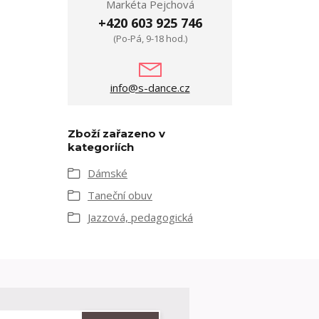
Markéta Pejchová
+420 603 925 746
(Po-Pá, 9-18 hod.)
info@s-dance.cz
Zboží zařazeno v
kategoriích
Dámské
Taneční obuv
Jazzová, pedagogická