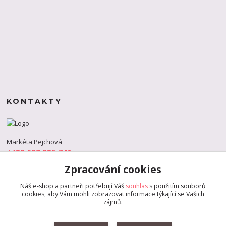
KONTAKTY
Markéta Pejchová
+420 603 925 746
(Po-Pá, 9-18 hod.)
Zpracování cookies
info@s-dance.cz
Náš e-shop a partneři potřebují Váš
souhlas
s použitím souborů
cookies, aby Vám mohli zobrazovat informace týkající se Vašich
zájmů.