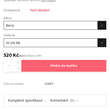
Spandex Výrobce: BLOCH
celý popis
Dostupnost
Není skladem
Barva
Velikost
520 Kč
/
ks
430 Kč
bez DPH
Přidat do košíku
Číslo produktu:
L5607
Kompletní specifikace
Komentáře
0