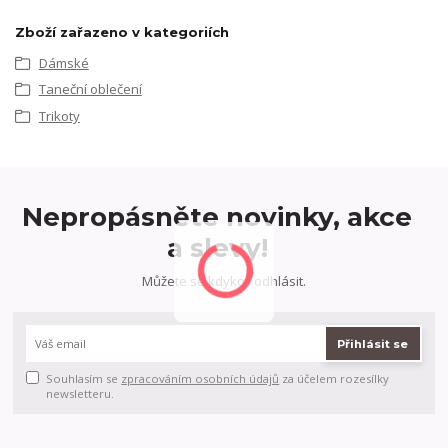
Zboží zařazeno v kategoriích
Dámské
Taneční oblečení
Trikoty
Nepropásněte novinky, akce
a slevy!
Můžete se kdykoli odhlásit.
Přihlásit se
Souhlasím se
zpracováním osobních údajů
za účelem rozesílky
newsletteru.