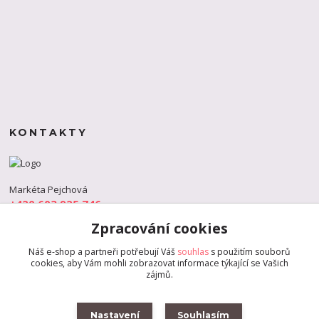
KONTAKTY
Markéta Pejchová
+420 603 925 746
(Po-Pá, 9-18 hod.)
Zpracování cookies
info@s-dance.cz
Náš e-shop a partneři potřebují Váš
souhlas
s použitím souborů
cookies, aby Vám mohli zobrazovat informace týkající se Vašich
zájmů.
Nastavení
Souhlasím