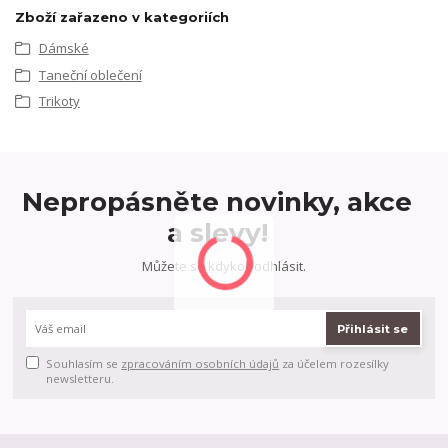
Zboží zařazeno v kategoriích
Dámské
Taneční oblečení
Trikoty
Nepropásněte novinky, akce
a slevy!
Můžete se kdykoli odhlásit.
Přihlásit se
Souhlasím se
zpracováním osobních údajů
za účelem rozesílky
newsletteru.