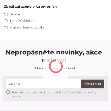
Zboží zařazeno v kategoriích
Dětské
Taneční oblečení
Kraťasy, legíny, tepláky
Nepropásněte novinky, akce
a slevy!
Můžete se kdykoli odhlásit.
Přihlásit se
Souhlasím se
zpracováním osobních údajů
za účelem rozesílky
newsletteru.