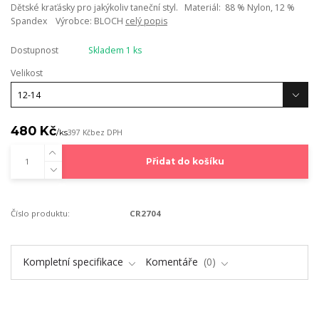
Dětské kraťásky pro jakýkoliv taneční styl. Materiál: 88 % Nylon, 12 %
Spandex Výrobce: BLOCH
celý popis
Dostupnost
Skladem 1 ks
Velikost
480 Kč
/
ks
397 Kč
bez DPH
Přidat do košíku
Číslo produktu:
CR2704
Kompletní specifikace
Komentáře
0