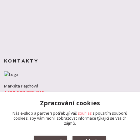
KONTAKTY
Markéta Pejchová
+420 603 925 746
(Po-Pá, 9-18 hod.)
Zpracování cookies
info@s-dance.cz
Náš e-shop a partneři potřebují Váš
souhlas
s použitím souborů
cookies, aby Vám mohli zobrazovat informace týkající se Vašich
zájmů.