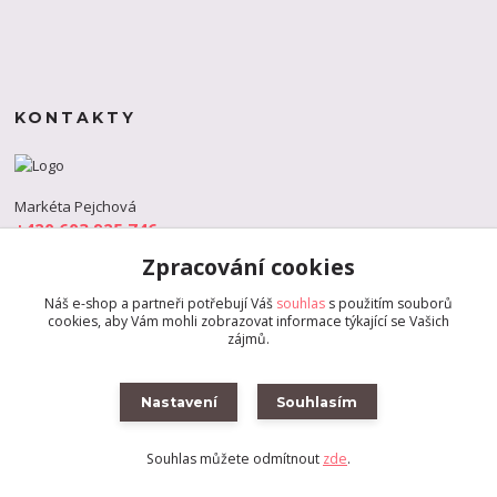
KONTAKTY
Markéta Pejchová
+420 603 925 746
(Po-Pá, 9-18 hod.)
Zpracování cookies
info@s-dance.cz
Náš e-shop a partneři potřebují Váš
souhlas
s použitím souborů
cookies, aby Vám mohli zobrazovat informace týkající se Vašich
zájmů.
Nastavení
Souhlasím
Souhlas můžete odmítnout
zde
.
Vytvořeno na
Eshop-rychle.cz