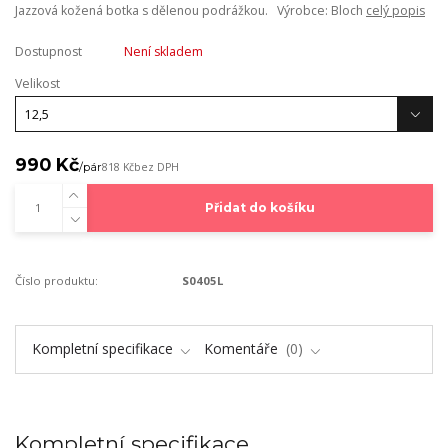
Jazzová kožená botka s dělenou podrážkou. Výrobce: Bloch
celý popis
Dostupnost
Není skladem
Velikost
990 Kč
/
pár
818 Kč
bez DPH
Přidat do košíku
Číslo produktu:
S0405L
Kompletní specifikace
Komentáře
0
Kompletní specifikace