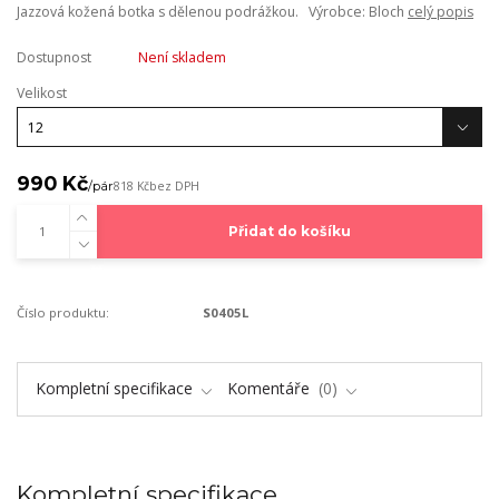
Jazzová kožená botka s dělenou podrážkou. Výrobce: Bloch
celý popis
Dostupnost
Není skladem
Velikost
990 Kč
/
pár
818 Kč
bez DPH
Přidat do košíku
Číslo produktu:
S0405L
Kompletní specifikace
Komentáře
0
Kompletní specifikace