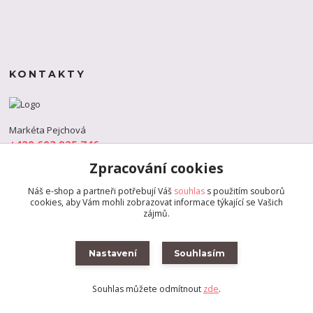
KONTAKTY
Markéta Pejchová
+420 603 925 746
(Po-Pá, 9-18 hod.)
Zpracování cookies
info@s-dance.cz
Náš e-shop a partneři potřebují Váš
souhlas
s použitím souborů
cookies, aby Vám mohli zobrazovat informace týkající se Vašich
zájmů.
Nastavení
Souhlasím
Souhlas můžete odmítnout
zde
.
Vytvořeno na
Eshop-rychle.cz