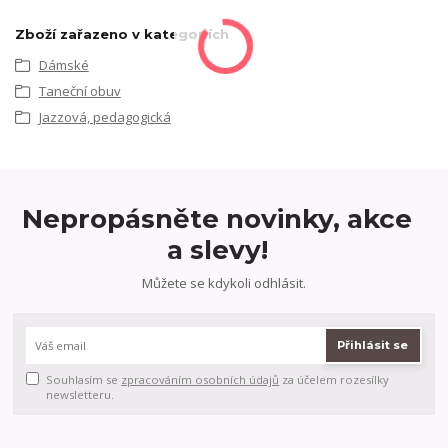
Zboží zařazeno v kategoriích
Dámské
Taneční obuv
Jazzová, pedagogická
Nepropásněte novinky, akce
a slevy!
Můžete se kdykoli odhlásit.
Přihlásit se
Souhlasím se
zpracováním osobních údajů
za účelem rozesílky
newsletteru.