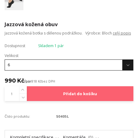
Jazzová kožená obuv
Jazzová kožená botka s dělenou podrážkou. Výrobce: Bloch
celý popis
Dostupnost
Skladem 1 pár
Velikost
990 Kč
/
pár
818 Kč
bez DPH
Přidat do košíku
Číslo produktu:
S0405L
Kompletní specifikace
Komentáře
0