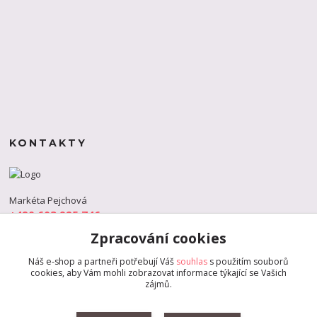
KONTAKTY
Markéta Pejchová
+420 603 925 746
(Po-Pá, 9-18 hod.)
Zpracování cookies
info@s-dance.cz
Náš e-shop a partneři potřebují Váš
souhlas
s použitím souborů
cookies, aby Vám mohli zobrazovat informace týkající se Vašich
zájmů.