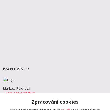
KONTAKTY
Markéta Pejchová
+420 603 925 746
(Po-Pá, 9-18 hod.)
Zpracování cookies
info@s-dance.cz
Náš e-shop a partneři potřebují Váš
souhlas
s použitím souborů