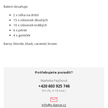
Balení obsahuje:
2 x síťka na drdol
15 x vlásenek dlouhých
10 x vlásenek krátkých
6 x pérek
4 x gumiček
Barvy: blonde, black, caramel, brown
Potřebujete poradit?
Markéta Pejchová
+420 603 925 746
(Po-Pá, 9-18 hod.)
info@s-dance.cz