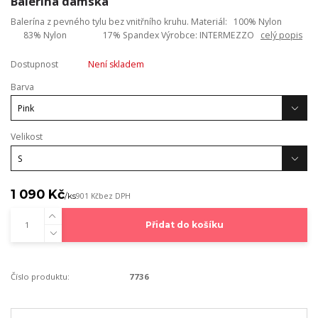
Balerína dámská
Balerína z pevného tylu bez vnitřního kruhu. Materiál: 100% Nylon
83% Nylon 17% Spandex Výrobce: INTERMEZZO
celý popis
Dostupnost
Není skladem
Barva
Velikost
1 090 Kč
/
ks
901 Kč
bez DPH
Přidat do košíku
Číslo produktu:
7736