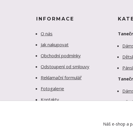
INFORMACE
KAT
O nás
Tanečn
Jak nakupovat
Dám
Obchodní podmínky
Děts
Odstoupení od smlouvy
Páns
Reklamační formulář
Tanečn
Fotogalerie
Dám
Kontakty
Děts
Ochrana soukromí
Páns
Náš e-shop a pa