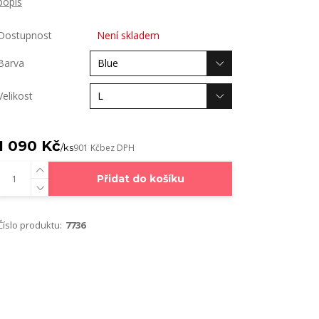
popis
Dostupnost
Není skladem
Barva
Velikost
1 090 Kč
/
ks
901 Kč
bez DPH
Přidat do košíku
Číslo produktu:
7736