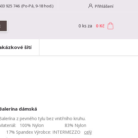
603 925 746
(Po-Pá, 9-18 hod.)
Přihlášení
0
ks
za
0 Kč
t
akázkové šití
Balerína dámská
Balerína z pevného tylu bez vnitřního kruhu.
Materiál: 100% Nylon 83% Nylon
17% Spandex Výrobce: INTERMEZZO
celý