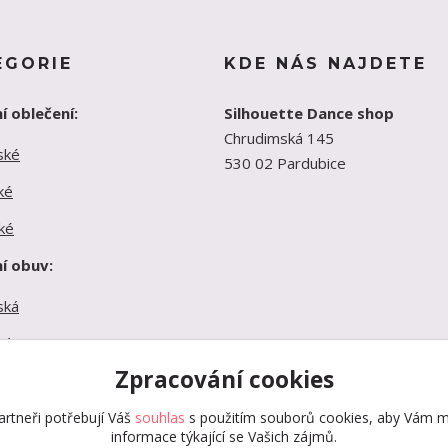
EGORIE
KDE NÁS NAJDETE
í oblečení:
Silhouette Dance shop
Chrudimská 145
ské
530 02 Pardubice
ké
ké
í obuv:
ská
ká
Zpracování cookies
ká
rtneři potřebují Váš
souhlas
s použitím souborů cookies, aby Vám m
informace týkající se Vašich zájmů.