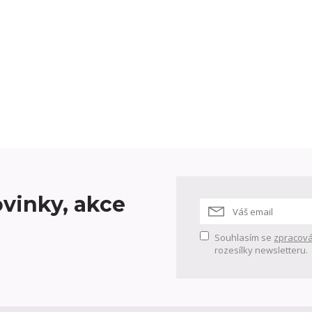
vinky, akce
Souhlasím se
zpracová
rozesílky newsletteru.