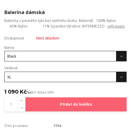
Balerína dámská
Balerína z pevného tylu bez vnitřního kruhu. Materiál: 100% Nylon
83% Nylon 17% Spandex Výrobce: INTERMEZZO
celý popis
Dostupnost
Není skladem
Barva
Velikost
1 090 Kč
/
ks
901 Kč
bez DPH
Přidat do košíku
Číslo produktu:
7736