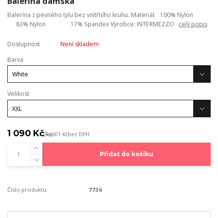
Balerína dámská
Balerína z pevného tylu bez vnitřního kruhu. Materiál: 100% Nylon
83% Nylon 17% Spandex Výrobce: INTERMEZZO
celý popis
Dostupnost
Není skladem
Barva
Velikost
1 090 Kč
/
ks
901 Kč
bez DPH
Přidat do košíku
Číslo produktu:
7736