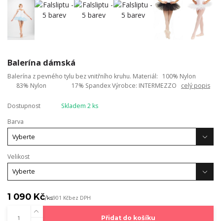
Balerína dámská
Balerína z pevného tylu bez vnitřního kruhu. Materiál: 100% Nylon
83% Nylon 17% Spandex Výrobce: INTERMEZZO
celý popis
Dostupnost
Skladem 2 ks
Barva
Velikost
1 090 Kč
/
ks
901 Kč
bez DPH
Přidat do košíku