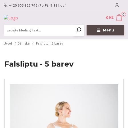
+420 603 925 746
(Po-Pá, 9-18 hod.)
0
0 Kč
Menu
Úvod
Dámské
Falsliptu - 5 barev
Falsliptu - 5 barev