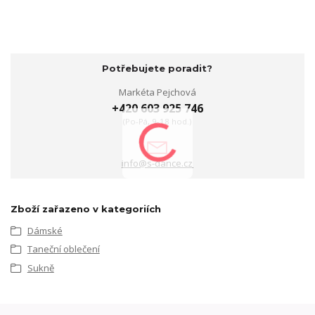
Potřebujete poradit?
Markéta Pejchová
+420 603 925 746
(Po-Pá, 9-18 hod.)
info@s-dance.cz
Zboží zařazeno v kategoriích
Dámské
Taneční oblečení
Sukně