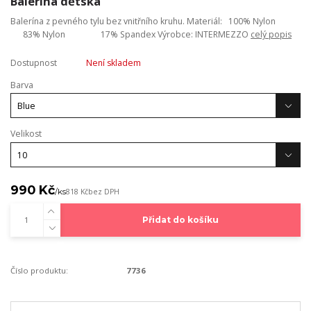
Balerina dětská
Balerína z pevného tylu bez vnitřního kruhu. Materiál: 100% Nylon
83% Nylon 17% Spandex Výrobce: INTERMEZZO
celý popis
Dostupnost
Není skladem
Barva
Velikost
990 Kč
/
ks
818 Kč
bez DPH
Přidat do košíku
Číslo produktu:
7736