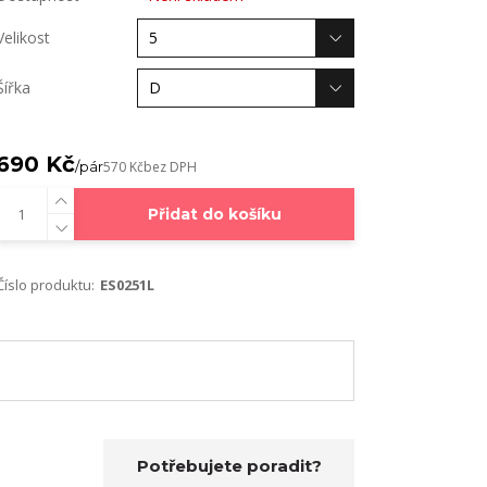
Velikost
Šířka
690 Kč
/
pár
570 Kč
bez DPH
Přidat do košíku
Číslo produktu:
ES0251L
Potřebujete poradit?