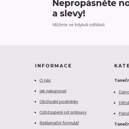
Nepropásněte no
a slevy!
Můžete se kdykoli odhlásit.
INFORMACE
KAT
O nás
Tanečn
Jak nakupovat
Dám
Obchodní podmínky
Děts
Odstoupení od smlouvy
Páns
Reklamační formulář
Tanečn