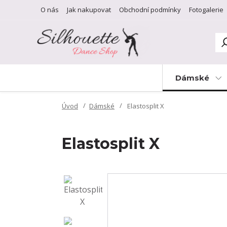
O nás
Jak nakupovat
Obchodní podmínky
Fotogalerie
Dámské
Úvod
Dámské
Elastosplit X
Elastosplit X