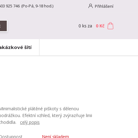
603 925 746
(Po-Pá, 9-18 hod.)
Přihlášení
0
ks
za
0 Kč
t
akázkové šití
Minimalistické plátěné piškoty s dělenou
podrážkou. Efektní vzhled, který zvýrazňuje linii
chodidla.
celý popis
Dostupnost
Není skladem