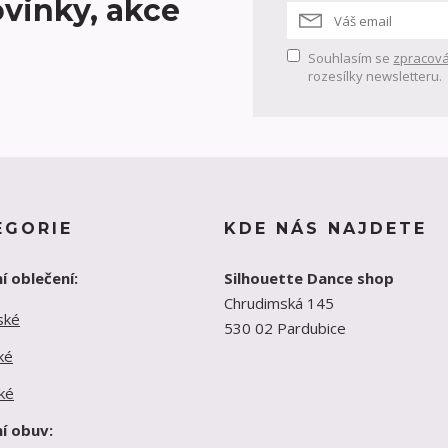
vinky, akce
Souhlasím se
zpracová
rozesílky newsletteru.
EGORIE
KDE NÁS NAJDETE
í oblečení:
Silhouette Dance shop
Chrudimská 145
ské
530 02 Pardubice
ké
ké
í obuv: