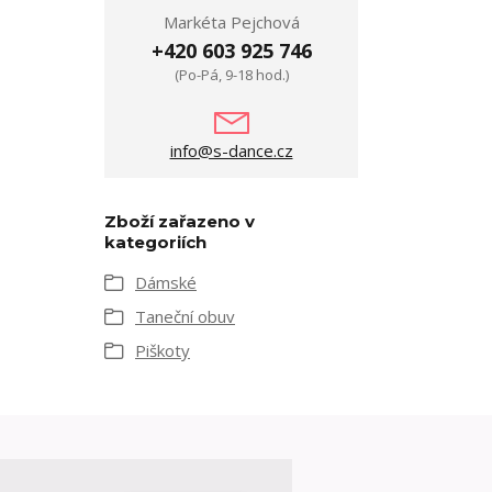
Markéta Pejchová
+420 603 925 746
(Po-Pá, 9-18 hod.)
info@s-dance.cz
Zboží zařazeno v
kategoriích
Dámské
Taneční obuv
Piškoty