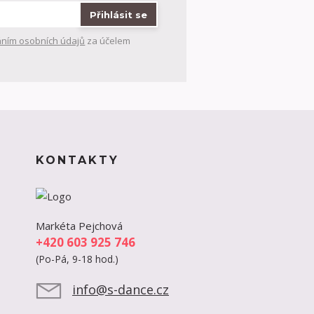
Přihlásit se
ním osobních údajů
za účelem
KONTAKTY
Markéta Pejchová
+420 603 925 746
(Po-Pá, 9-18 hod.)
info@s-dance.cz