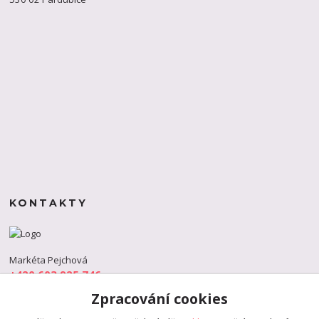
KONTAKTY
Markéta Pejchová
+420 603 925 746
(Po-Pá, 9-18 hod.)
Zpracování cookies
info@s-dance.cz