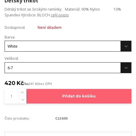
Dětský trikot
Dětský trikot se širokými ramínky. Materiál: 90% Nylon 10%
Spandex Výrobce: BLOCH
celý popis
Dostupnost
Není skladem
Barva
Velikost
420 Kč
/
ks
347 Kč
bez DPH
Přidat do košíku
Číslo produktu:
CL5605