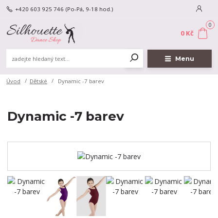
+420 603 925 746
(Po-Pá, 9-18 hod.)
0
0 Kč
Menu
Úvod
Dětské
Dynamic -7 barev
Dynamic -7 barev