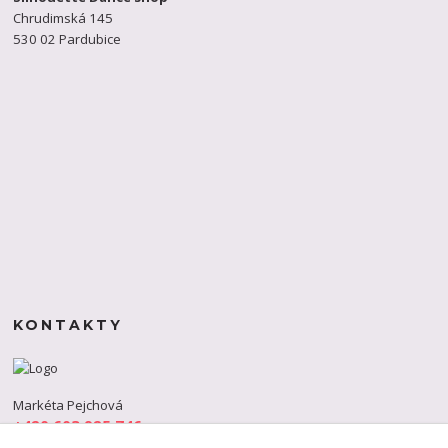
Chrudimská 145
530 02 Pardubice
KONTAKTY
Markéta Pejchová
+420 603 925 746
(Po-Pá, 9-18 hod.)