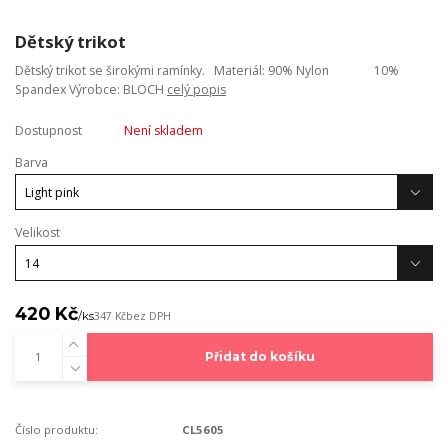
Dětský trikot
Dětský trikot se širokými ramínky. Materiál: 90% Nylon 10%
Spandex Výrobce: BLOCH
celý popis
Dostupnost
Není skladem
Barva
Velikost
420 Kč
/
ks
347 Kč
bez DPH
Přidat do košíku
Číslo produktu:
CL5605