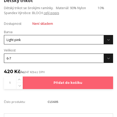
Dětský trikot
Dětský trikot se širokými ramínky. Materiál: 90% Nylon 10%
Spandex Výrobce: BLOCH
celý popis
Dostupnost
Není skladem
Barva
Velikost
420 Kč
/
ks
347 Kč
bez DPH
Přidat do košíku
Číslo produktu:
CL5605