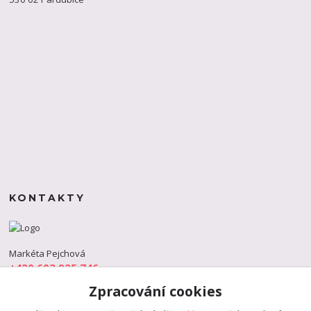
KONTAKTY
Markéta Pejchová
+420 603 925 746
(Po-Pá, 9-18 hod.)
Zpracování cookies
info@s-dance.cz