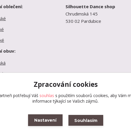
í oblečení:
Silhouette Dance shop
Chrudimská 145
ské
530 02 Pardubice
ké
ké
í obuv:
ská
ká
Zpracování cookies
ká
rtneři potřebují Váš
souhlas
s použitím souborů cookies, aby Vám m
informace týkající se Vašich zájmů.
Nastavení
Souhlasím
Vytvořeno na
Eshop-rychle.cz