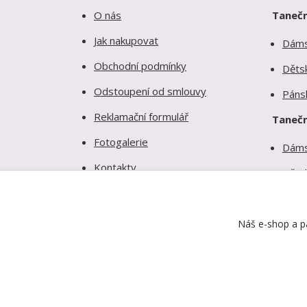
O nás
Tanečn
Jak nakupovat
Dám
Obchodní podmínky
Děts
Odstoupení od smlouvy
Páns
Reklamační formulář
Tanečn
Fotogalerie
Dám
Kontakty
Děts
Ochrana soukromí
Páns
Náš e-shop a pa