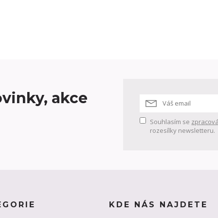
vinky, akce
Souhlasím se
zpracová
rozesílky newsletteru.
EGORIE
KDE NÁS NAJDETE