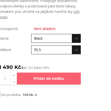
odvodovými vlastnostmi. Poskytuje dostatečnou
podporu klenby a polstrovaná pata tlumí nárazy.
Sneakers jsou vhodné na jakýkoliv taneční sty
celý
popis
Dostupnost
Není skladem
Barva
Velikost
1 490 Kč
/
ks
1 231 Kč
bez DPH
Přidat do košíku
Číslo produktu:
S0524L-4