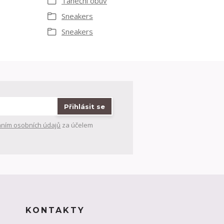
Taneční obuv
Sneakers
Sneakers
Přihlásit se
ním osobních údajů
za účelem
KONTAKTY