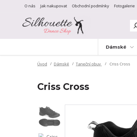
O nás
Jak nakupovat
Obchodní podmínky
Fotogalerie
Dámské
Úvod
Dámské
Taneční obuv
Criss Cross
Criss Cross