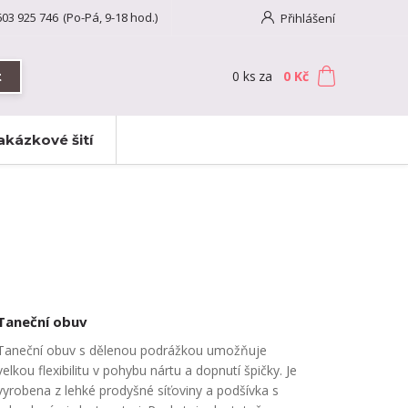
603 925 746
(Po-Pá, 9-18 hod.)
Přihlášení
0
ks
za
0 Kč
t
akázkové šití
Taneční obuv
Taneční obuv s dělenou podrážkou umožňuje
velkou flexibilitu v pohybu nártu a dopnutí špičky. Je
vyrobena z lehké prodyšné síťoviny a podšívka s