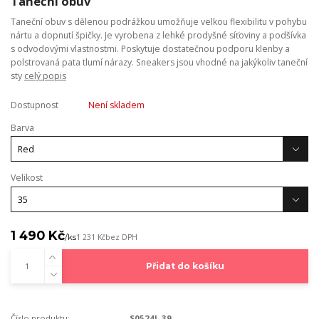
Taneční obuv
Taneční obuv s dělenou podrážkou umožňuje velkou flexibilitu v pohybu
nártu a dopnutí špičky. Je vyrobena z lehké prodyšné síťoviny a podšívka
s odvodovými vlastnostmi. Poskytuje dostatečnou podporu klenby a
polstrovaná pata tlumí nárazy. Sneakers jsou vhodné na jakýkoliv taneční
sty
celý popis
Dostupnost
Není skladem
Barva
Velikost
1 490 Kč
/
ks
1 231 Kč
bez DPH
Přidat do košíku
Číslo produktu:
S0524L-39