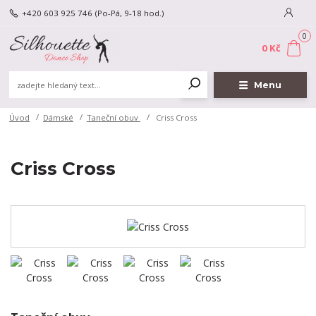
+420 603 925 746
(Po-Pá, 9-18 hod.)
0
0 Kč
Menu
Úvod
Dámské
Taneční obuv
Criss Cross
Criss Cross