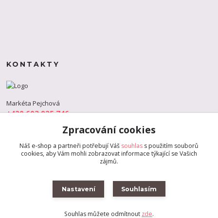
KONTAKTY
Markéta Pejchová
+420 603 925 746
(Po-Pá, 9-18 hod.)
Zpracování cookies
info@s-dance.cz
Náš e-shop a partneři potřebují Váš
souhlas
s použitím souborů
cookies, aby Vám mohli zobrazovat informace týkající se Vašich
zájmů.
Nastavení
Souhlasím
Souhlas můžete odmítnout
zde
.
Vytvořeno na
Eshop-rychle.cz