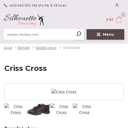
+420 603 925 746
(Po-Pá, 9-18 hod.)
0
0 Kč
Menu
Úvod
Dámské
Taneční obuv
Criss Cross
Criss Cross