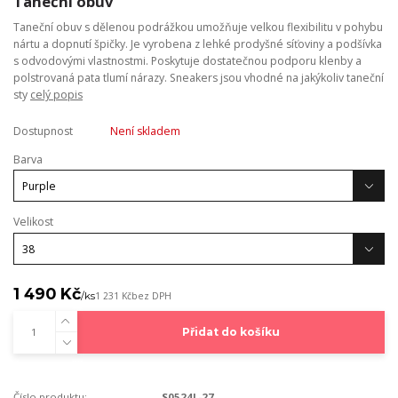
Taneční obuv
Taneční obuv s dělenou podrážkou umožňuje velkou flexibilitu v pohybu
nártu a dopnutí špičky. Je vyrobena z lehké prodyšné síťoviny a podšívka
s odvodovými vlastnostmi. Poskytuje dostatečnou podporu klenby a
polstrovaná pata tlumí nárazy. Sneakers jsou vhodné na jakýkoliv taneční
sty
celý popis
Dostupnost
Není skladem
Barva
Velikost
1 490 Kč
/
ks
1 231 Kč
bez DPH
Přidat do košíku
Číslo produktu:
S0524L-27