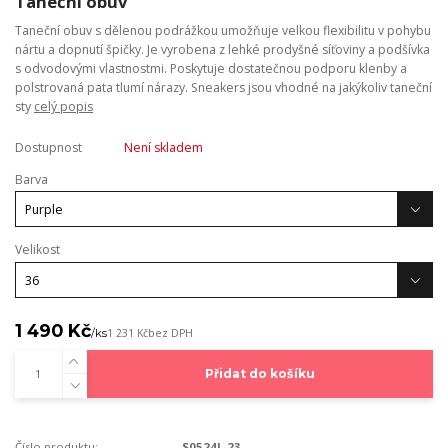
Taneční obuv
Taneční obuv s dělenou podrážkou umožňuje velkou flexibilitu v pohybu
nártu a dopnutí špičky. Je vyrobena z lehké prodyšné síťoviny a podšívka
s odvodovými vlastnostmi. Poskytuje dostatečnou podporu klenby a
polstrovaná pata tlumí nárazy. Sneakers jsou vhodné na jakýkoliv taneční
sty
celý popis
Dostupnost
Není skladem
Barva
Velikost
1 490 Kč
/
ks
1 231 Kč
bez DPH
Přidat do košíku
Číslo produktu:
S0524L-23