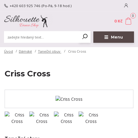
+420 603 925 746
(Po-Pá, 9-18 hod.)
0
0 Kč
Menu
Úvod
Dámské
Taneční obuv
Criss Cross
Criss Cross