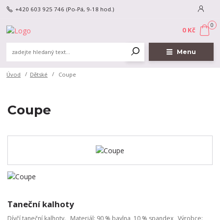
+420 603 925 746
(Po-Pá, 9-18 hod.)
0
0 Kč
Menu
Úvod
Dětské
Coupe
Coupe
Taneční kalhoty
Dívčí taneční kalhoty. Materiál: 90 % bavlna, 10 % spandex Výrobce: