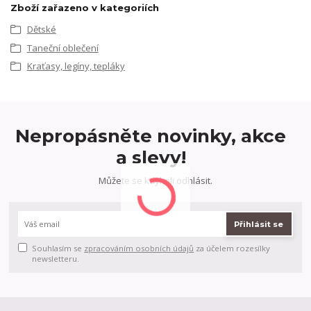
Zboží zařazeno v kategoriích
Dětské
Taneční oblečení
Kraťasy, legíny, tepláky
Nepropásněte novinky, akce
a slevy!
Můžete se kdykoli odhlásit.
Přihlásit se
Souhlasím se
zpracováním osobních údajů
za účelem rozesílky
newsletteru.