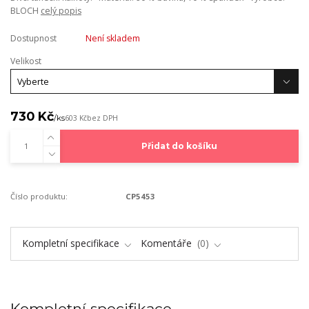
BLOCH
celý popis
Dostupnost
Není skladem
Velikost
730 Kč
/
ks
603 Kč
bez DPH
Přidat do košíku
Číslo produktu:
CP5453
Kompletní specifikace
Komentáře
0
Kompletní specifikace