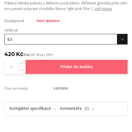
Plátěná dětská piškota s dělenou podrážkou. Zkřížené gumičky přes nárt
pro pevné uchycení chodidla. Barva: light pink Šíře: C
celý popis
Dostupnost
Není skladem
Velikost
420 Kč
/
Pár
347 Kč
bez DPH
Přidat do košíku
Číslo produktu:
LS2305G
Kompletní specifikace
Komentáře
0