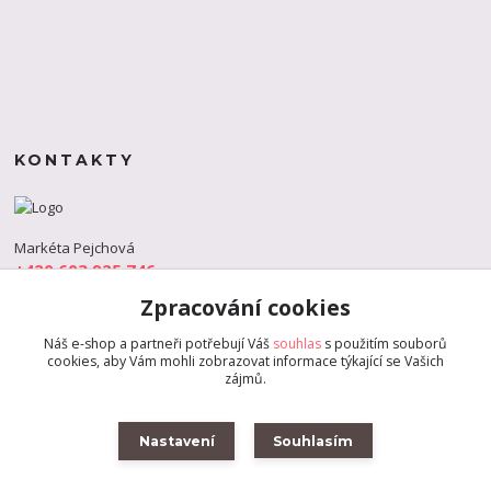
KONTAKTY
Markéta Pejchová
+420 603 925 746
(Po-Pá, 9-18 hod.)
Zpracování cookies
info@s-dance.cz
Náš e-shop a partneři potřebují Váš
souhlas
s použitím souborů
cookies, aby Vám mohli zobrazovat informace týkající se Vašich
zájmů.
Nastavení
Souhlasím