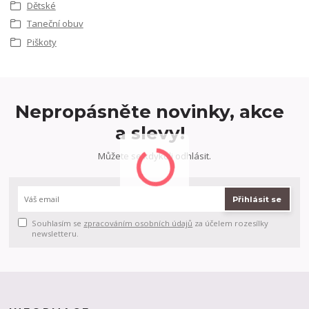
Dětské
Taneční obuv
Piškoty
Nepropásněte novinky, akce
a slevy!
Můžete se kdykoli odhlásit.
Přihlásit se
Souhlasím se
zpracováním osobních údajů
za účelem rozesílky
newsletteru.