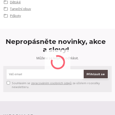
Dětské
Taneční obuv
Piškoty
Nepropásněte novinky, akce
a slevy!
Můžete se kdykoli odhlásit.
Přihlásit se
Souhlasím se
zpracováním osobních údajů
za účelem rozesílky
newsletteru.