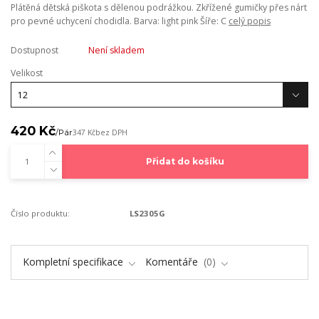
Plátěná dětská piškota s dělenou podrážkou. Zkřížené gumičky přes nárt
pro pevné uchycení chodidla. Barva: light pink Šíře: C
celý popis
Dostupnost
Není skladem
Velikost
420 Kč
/
Pár
347 Kč
bez DPH
Přidat do košíku
Číslo produktu:
LS2305G
Kompletní specifikace
Komentáře
0