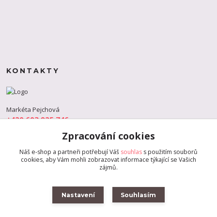
KONTAKTY
Markéta Pejchová
+420 603 925 746
(Po-Pá, 9-18 hod.)
Zpracování cookies
info@s-dance.cz
Náš e-shop a partneři potřebují Váš
souhlas
s použitím souborů
cookies, aby Vám mohli zobrazovat informace týkající se Vašich
zájmů.
Nastavení
Souhlasím