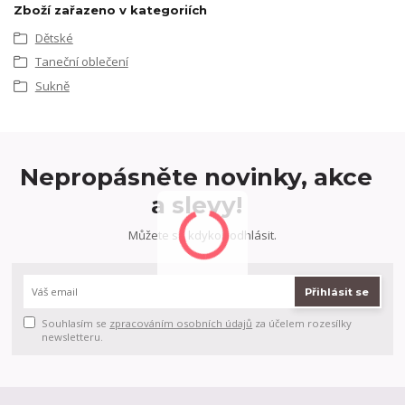
Zboží zařazeno v kategoriích
Dětské
Taneční oblečení
Sukně
Nepropásněte novinky, akce
a slevy!
Můžete se kdykoli odhlásit.
Přihlásit se
Souhlasím se
zpracováním osobních údajů
za účelem rozesílky
newsletteru.