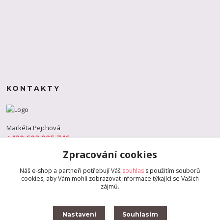
KONTAKTY
Markéta Pejchová
+420 603 925 746
(Po-Pá, 9-18 hod.)
Zpracování cookies
info@s-dance.cz
Náš e-shop a partneři potřebují Váš
souhlas
s použitím souborů
cookies, aby Vám mohli zobrazovat informace týkající se Vašich
zájmů.
Nastavení
Souhlasím