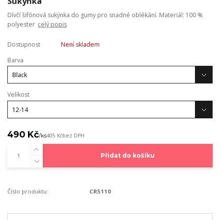
Sukýnka
Dívčí šifónová sukýnka do gumy pro snadné oblékání. Materiál: 100 %
polyester
celý popis
Dostupnost
Není skladem
Barva
Velikost
490 Kč
/
ks
405 Kč
bez DPH
Přidat do košíku
Číslo produktu:
CR5110