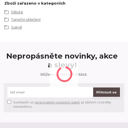
Zboží zařazeno v kategoriích
Dětské
Taneční oblečení
Sukně
Nepropásněte novinky, akce
a slevy!
Můžete se kdykoli odhlásit.
Přihlásit se
Souhlasím se
zpracováním osobních údajů
za účelem rozesílky
newsletteru.