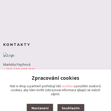
KONTAKTY
Markéta Pejchová
+420 603 925 746
(Po-Pá, 9-18 hod.)
Zpracování cookies
info@s-dance.cz
Náš e-shop a partneři potřebují Váš
souhlas
s použitím souborů
cookies, aby Vám mohli zobrazovat informace týkající se Vašich
zájmů.
Nastavení
Souhlasím