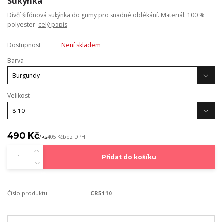
Sukýnka
Dívčí šifónová sukýnka do gumy pro snadné oblékání. Materiál: 100 %
polyester
celý popis
Dostupnost
Není skladem
Barva
Velikost
490 Kč
/
ks
405 Kč
bez DPH
Přidat do košíku
Číslo produktu:
CR5110