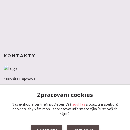
KONTAKTY
Markéta Pejchová
+420 603 925 746
(Po-Pá, 9-18 hod.)
Zpracování cookies
info@s-dance.cz
Náš e-shop a partneři potřebují Váš
souhlas
s použitím souborů
cookies, aby Vám mohli zobrazovat informace týkající se Vašich
zájmů.