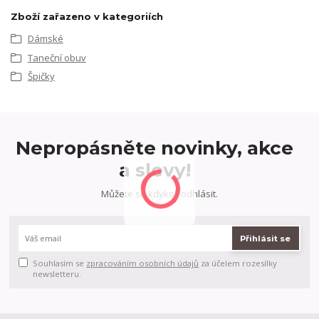
Zboží zařazeno v kategoriích
Dámské
Taneční obuv
Špičky
Nepropásněte novinky, akce
a slevy!
Můžete se kdykoli odhlásit.
Přihlásit se
Souhlasím se
zpracováním osobních údajů
za účelem rozesílky
newsletteru.