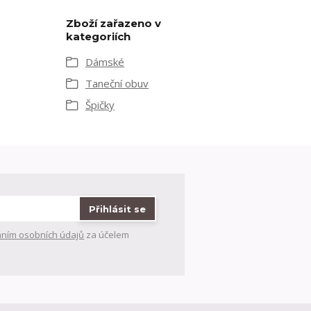
Zboží zařazeno v
kategoriích
Dámské
Taneční obuv
Špičky
Přihlásit se
ním osobních údajů
za účelem