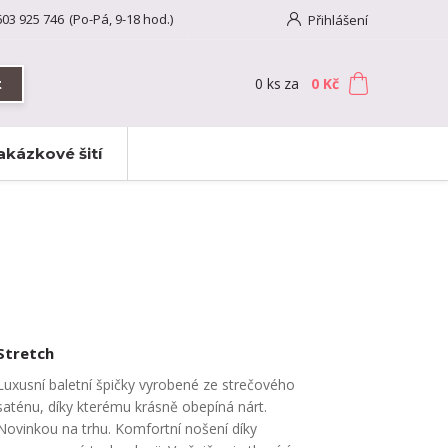
603 925 746
(Po-Pá, 9-18 hod.)
Přihlášení
0
ks
za
0 Kč
t
akázkové šití
Stretch
Luxusní baletní špičky vyrobené ze strečového
saténu, díky kterému krásně obepíná nárt.
Novinkou na trhu. Komfortní nošení díky