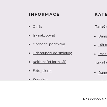
INFORMACE
KAT
O nás
Tanečn
Jak nakupovat
Dám
Obchodní podmínky
Děts
Odstoupení od smlouvy
Páns
Reklamační formulář
Tanečn
Fotogalerie
Dám
Kontakty
Děts
Ochrana soukromí
Páns
Náš e-shop a pa