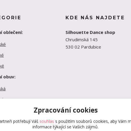
EGORIE
KDE NÁS NAJDETE
í oblečení:
Silhouette Dance shop
Chrudimská 145
ské
530 02 Pardubice
ké
ké
í obuv:
ská
ká
Zpracování cookies
ká
rtneři potřebují Váš
souhlas
s použitím souborů cookies, aby Vám m
informace týkající se Vašich zájmů.