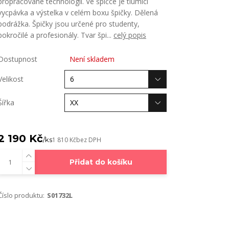
propracované technologii. Ve špičce je tlumící
vycpávka a výstelka v celém boxu špičky. Dělená
podrážka. Špičky jsou určené pro studenty,
pokročilé a profesionály. Tvar špi...
celý popis
Dostupnost
Není skladem
Velikost
Šířka
2 190 Kč
/
ks
1 810 Kč
bez DPH
Přidat do košíku
Číslo produktu:
S01732L