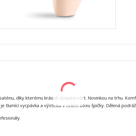
saténu, díky kterému krásně obepíná nárt. Novinkou na trhu. Komf
 je tlumící vycpávka a výstelka v celém boxu špičky. Dělená podráž
ofesionály.