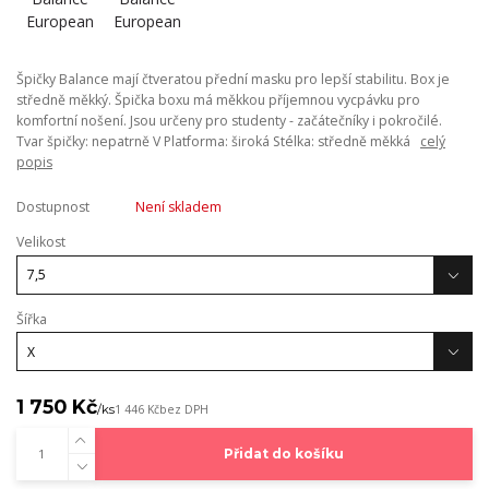
Špičky Balance mají čtveratou přední masku pro lepší stabilitu. Box je
středně měkký. Špička boxu má měkkou příjemnou vycpávku pro
komfortní nošení. Jsou určeny pro studenty - začátečníky i pokročilé.
Tvar špičky: nepatrně V Platforma: široká Stélka: středně měkká
celý
popis
Dostupnost
Není skladem
Velikost
Šířka
1 750 Kč
/
ks
1 446 Kč
bez DPH
Přidat do košíku